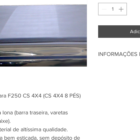
Adic
INFORMAÇÕES
Capota Marítima Br
A Capota Marítima 
que possui as varet
para F250 CS 4X4 (CS 4X4 8 PÉS)
lona. Esse diferenci
momento de abrir e 
enrolar e desenrola
ona (barra traseira, varetas
tem um sistema trek
ixe).
oferecendo assim m
erial de altíssima qualidade.
ca bem esticada, sem depósito de