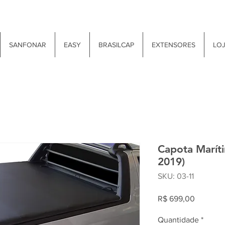
SANFONAR
EASY
BRASILCAP
EXTENSORES
LO
Capota Maríti
2019)
SKU: 03-11
Preço
R$ 699,00
Quantidade
*