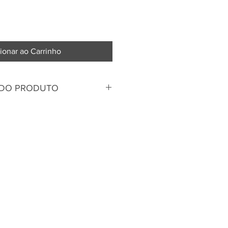
ionar ao Carrinho
 DO PRODUTO
asilcap
Brasilcap é a única no mercado
as transversais costuradas na
al facilita a vida do usuário no
fechar a capota, pois agiliza o
r da lona. Além disso a capota
 de abertura interna por pino,
ais segurança à sua pick-up.