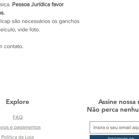
ísica.
Pessoa Jurídica favor
s.
silcap são necessários os ganchos
ículo, vide foto.
m contato.
Explore
Assine nossa 
Não perca nenhu
FAQ
vios e pagamentos
Política da Loja
Inscrever-se