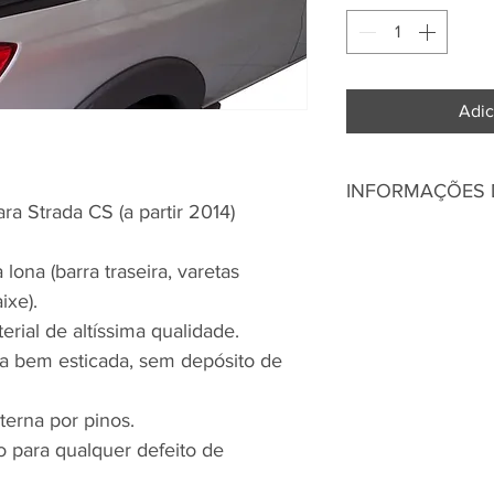
Adic
INFORMAÇÕES
ra Strada CS (a partir 2014)
Capota Marítima Br
ona (barra traseira, varetas
A Capota Marítima 
ixe).
que possui as varet
erial de altíssima qualidade.
lona. Esse diferenci
ca bem esticada, sem depósito de
momento de abrir e 
enrolar e desenrola
nterna por pinos.
tem um sistema trek
oferecendo assim m
no para qualquer defeito de