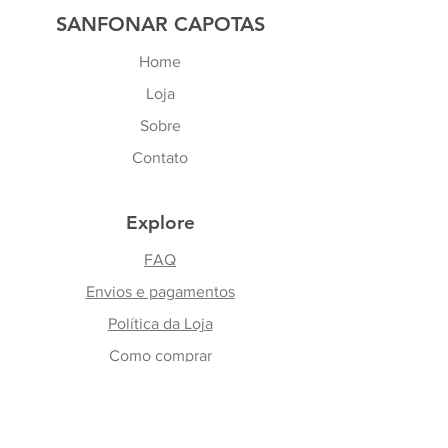
A Loja Sanfonar não se
SANFONAR CAPOTAS
travamento por chave
responsabiliza por mal uso ou
Home
erros ocorridos durante a
instalaçao.
Loja
Sobre
Contato
Explore
FAQ
Envios e pagamentos
Política da Loja
Como comprar
Fale Conosco