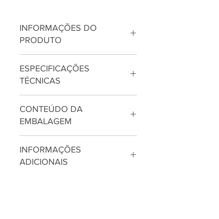
INFORMAÇÕES DO
PRODUTO
Capota Marítima Retrátil Easy.
ESPECIFICAÇÕES
TÉCNICAS
Não precisa enrolar a lona! A
Capota Retrátil Easy desliza sobre
Abertura por sanfonamento
trilhos de alumínio, abrindo e
CONTEÚDO DA
Lona de alta qualidade
fechando em segundos e é a
EMBALAGEM
Estrutura em Alumínio
única capota que não abre as
Sistema Pantográfico de
01 Capota Retrátil SanfonaR
laterais e possui exclusivo sistema
abertura
INFORMAÇÕES
01 Kit de Instalação
de travamento interno muito mais
Travamento por chave
ADICIONAIS
01 Manual de instalação
fácil de manusear.
Desliza sobre trilhos
Garantia: 01 ano.
5 varetas transversais,
Recomendamos que o produto
mantendo a capota esticada,
seja instalado por profissional
evitando o acumulo de água
capacitado.
Sistema exclusivo de